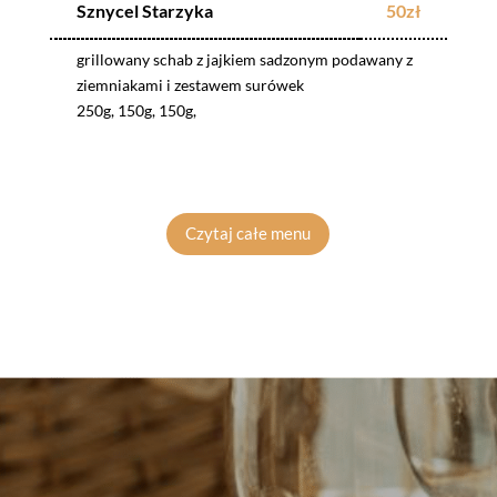
Sznycel Starzyka
50zł
grillowany schab z jajkiem sadzonym podawany z
ziemniakami i zestawem surówek
250g, 150g, 150g,
Czytaj całe menu