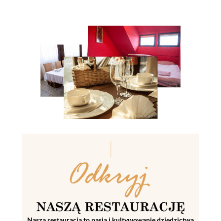
Nasza restauracja to pasja i kultywowanie dziedzictwa